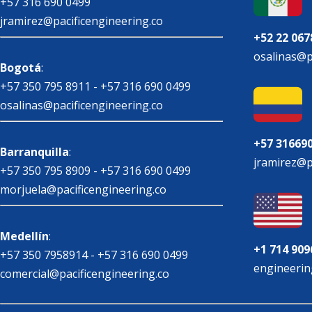
+57 316 690 0499
jramirez@pacificengineering.co
+52 22 067
osalinas@p
Bogotá
:
+57 350 795 8911 - +57 316 690 0499
osalinas@pacificengineering.co
+57 31669
Barranquilla
:
jramirez@p
+57 350 795 8909 - +57 316 690 0499
morjuela@pacificengineering.co
Medellín
:
+1 714 909
+57 350 7958914 - +57 316 690 0499
engineerin
comercial@pacificengineering.co