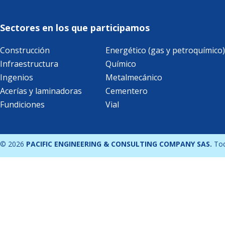
Sectores en los que participamos
Construcción
Energético (gas y petroquímico)
Infraestructura
Químico
Ingenios
Metalmecánico
Acerías y laminadoras
Cementero
Fundiciones
Vial
© 2026
PACIFIC ENGINEERING & CONSULTING COMPANY SAS.
Tod