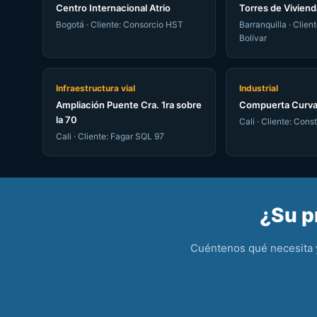
Centro Internacional Atrio
Torres de Viviend
Bogotá · Cliente: Consorcio HST
Barranquilla · Clien
Bolívar
Infraestructura vial
Industrial
Ampliación Puente Cra. 1ra sobre
Compuerta Curva
la 70
Cali · Cliente: Con
Cali · Cliente: Fagar SQL 97
¿Su p
Cuéntenos qué necesita 