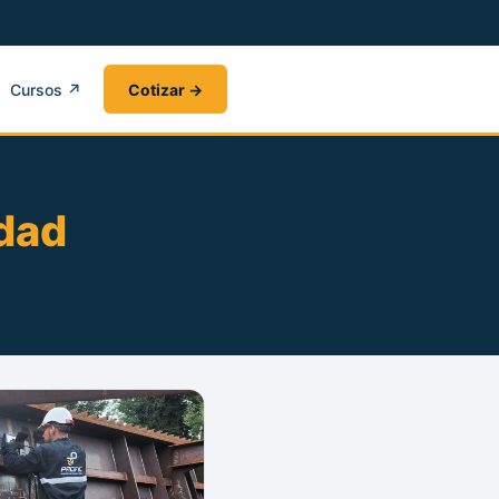
Cursos ↗
Cotizar →
idad