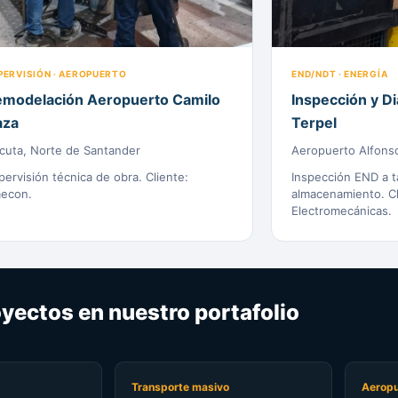
PERVISIÓN · AEROPUERTO
END/NDT · ENERGÍA
modelación Aeropuerto Camilo
Inspección y D
aza
Terpel
cuta, Norte de Santander
Aeropuerto Alfonso
pervisión técnica de obra. Cliente:
Inspección END a 
econ.
almacenamiento. Cl
Electromecánicas.
yectos en nuestro portafolio
Transporte masivo
Aeropu