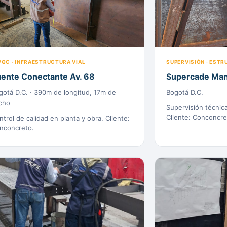
/QC · INFRAESTRUCTURA VIAL
SUPERVISIÓN · EST
ente Conectante Av. 68
Supercade Man
gotá D.C. · 390m de longitud, 17m de
Bogotá D.C.
cho
Supervisión técnica
Cliente: Conconcre
trol de calidad en planta y obra. Cliente:
nconcreto.