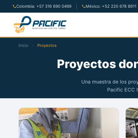
|
Colombia: +57 316 690 0499
México: +52 220 678 8911
Inicio
›
Proyectos
Proyectos do
Una muestra de los proy
Pacific ECC 