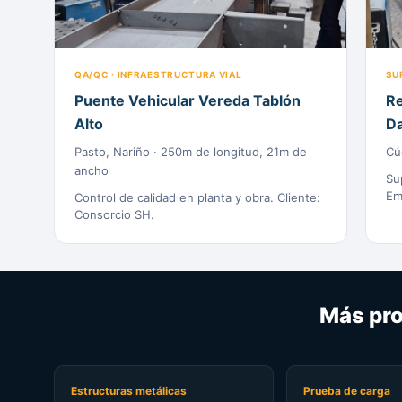
QA/QC · INFRAESTRUCTURA VIAL
SU
Puente Vehicular Vereda Tablón
Re
Alto
D
Pasto, Nariño · 250m de longitud, 21m de
Cú
ancho
Su
Em
Control de calidad en planta y obra. Cliente:
Consorcio SH.
Más pro
Estructuras metálicas
Prueba de carga