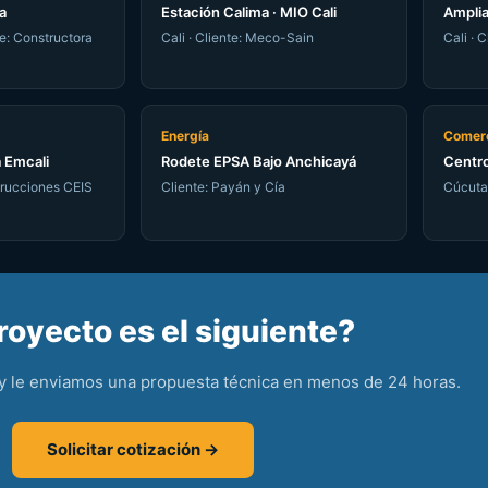
a
Estación Calima · MIO Cali
Amplia
te: Constructora
Cali · Cliente: Meco-Sain
Cali · 
Energía
Comerc
 Emcali
Rodete EPSA Bajo Anchicayá
Centro
strucciones CEIS
Cliente: Payán y Cía
Cúcuta 
royecto es el siguiente?
y le enviamos una propuesta técnica en menos de 24 horas.
Solicitar cotización →