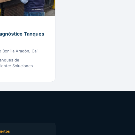
iagnóstico Tanques
 Bonilla Aragón, Cali
tanques de
iente: Soluciones
ertos